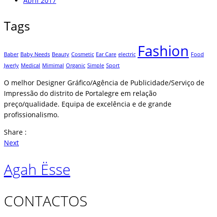
Abril 2017
Tags
Fashion
Baber
Baby Needs
Beauty
Cosmetic
Ear Care
electric
Food
Jwerly
Medical
Mimimal
Organic
Simple
Sport
O melhor Designer Gráfico/Agência de Publicidade/Serviço de
Impressão do distrito de Portalegre em relação
preço/qualidade. Equipa de excelência e de grande
profissionalismo.
Share :
Next
Agah Ësse
CONTACTOS