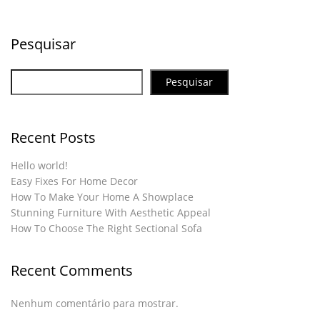
Pesquisar
Pesquisar
Recent Posts
Hello world!
Easy Fixes For Home Decor
How To Make Your Home A Showplace
Stunning Furniture With Aesthetic Appeal
How To Choose The Right Sectional Sofa
Recent Comments
Nenhum comentário para mostrar.