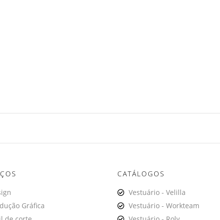
IÇOS
CATÁLOGOS
ign
Vestuário - Velilla
dução Gráfica
Vestuário - Workteam
il de corte
Vestuário - Roly