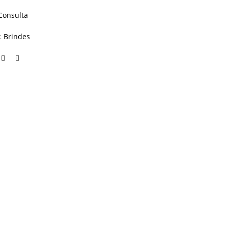
Consulta
a:
Brindes