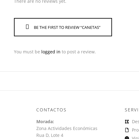
There are no reviews yet.
BE THE FIRST TO REVIEW “CANETAS”
You must be
logged in
to post a review.
CONTACTOS
SERV
Morada:
Des
Zona Actividades Económicas
Pro
Rua D, Lote 4
Vin