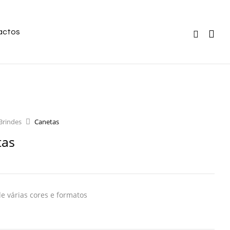
actos
Brindes
Canetas
tas
e várias cores e formatos