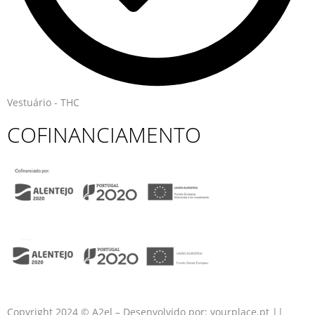
Vestuário - THC
COFINANCIAMENTO
Copyright 2024 © A2el – Desenvolvido por:
yourplace.pt
||